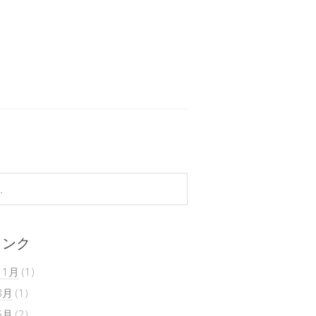
リンク
11月
(1)
8月
(1)
5月
(2)